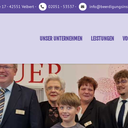
 17 - 42551 Velbert -
02051 - 53537 -
info@beerdigungsinsti
UNSER UNTERNEHMEN
LEISTUNGEN
VO