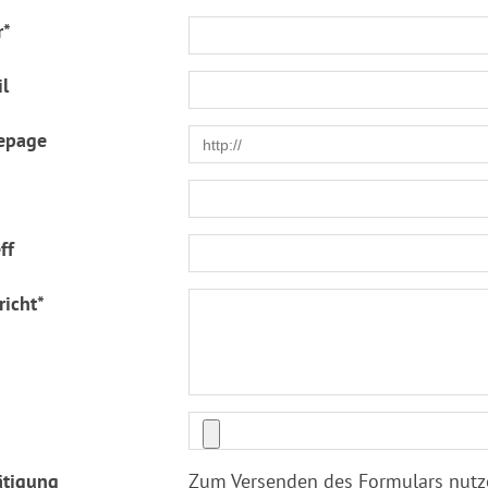
r
*
l
epage
ff
richt
*
ätigung
Zum Versenden des Formulars nutzen